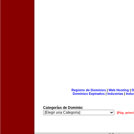
Registro de Dominios
|
Web Hosting
|
D
Dominios Expirados
|
Industrias
|
Indu
Categorías de Dominio:
[Pág. princi