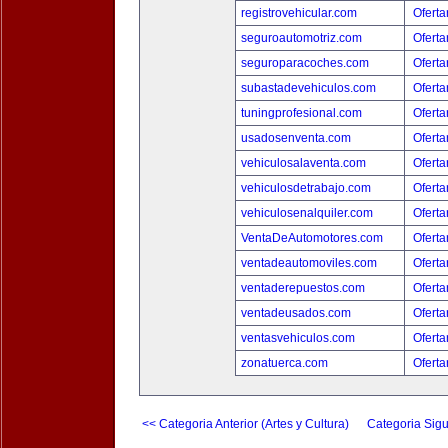
registrovehicular.com
Oferta
seguroautomotriz.com
Oferta
seguroparacoches.com
Oferta
subastadevehiculos.com
Oferta
tuningprofesional.com
Oferta
usadosenventa.com
Oferta
vehiculosalaventa.com
Oferta
vehiculosdetrabajo.com
Oferta
vehiculosenalquiler.com
Oferta
VentaDeAutomotores.com
Oferta
ventadeautomoviles.com
Oferta
ventaderepuestos.com
Oferta
ventadeusados.com
Oferta
ventasvehiculos.com
Oferta
zonatuerca.com
Oferta
<< Categoria Anterior (Artes y Cultura)
Categoria Sigu