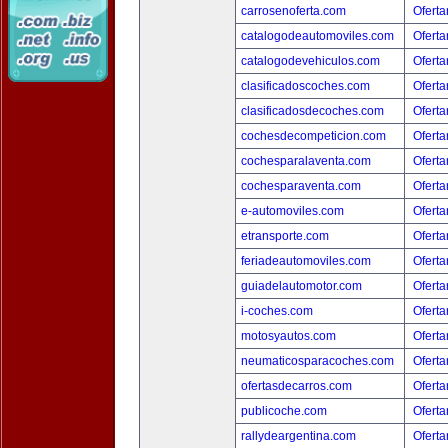
carrosenoferta.com
Oferta
catalogodeautomoviles.com
Oferta
catalogodevehiculos.com
Oferta
clasificadoscoches.com
Oferta
clasificadosdecoches.com
Oferta
cochesdecompeticion.com
Oferta
cochesparalaventa.com
Oferta
cochesparaventa.com
Oferta
e-automoviles.com
Oferta
etransporte.com
Oferta
feriadeautomoviles.com
Oferta
guiadelautomotor.com
Oferta
i-coches.com
Oferta
motosyautos.com
Oferta
neumaticosparacoches.com
Oferta
ofertasdecarros.com
Oferta
publicoche.com
Oferta
rallydeargentina.com
Oferta