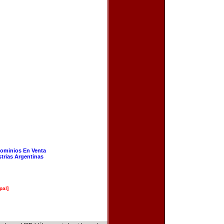
ominios En Venta
strias Argentinas
pal]