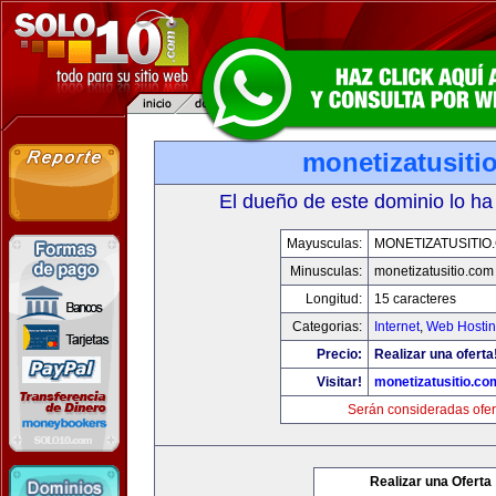
monetizatusiti
El dueño de este dominio lo ha
Mayusculas:
MONETIZATUSITIO
Minusculas:
monetizatusitio.com
Longitud:
15 caracteres
Categorias:
Internet
,
Web Hostin
Precio:
Realizar una oferta
Visitar!
monetizatusitio.co
Serán consideradas ofer
Realizar una Oferta