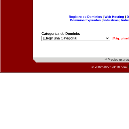
Registro de Dominios
|
Web Hosting
|
D
Dominios Expirados
|
Industrias
|
Indu
Categorías de Dominio:
[Pág. princi
** Precios expre
© 2002/2022 Solo10.com