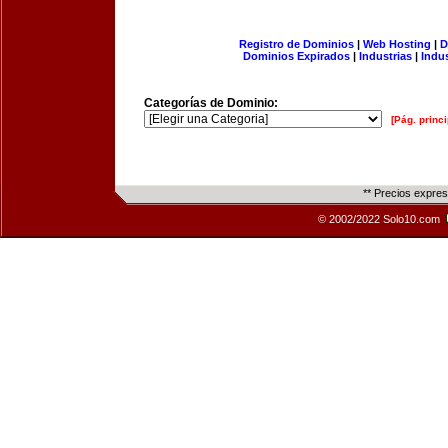
Registro de Dominios
|
Web Hosting
|
D
Dominios Expirados
|
Industrias
|
Indu
Categorías de Dominio:
[Pág. princi
** Precios expre
© 2002/2022 Solo10.com