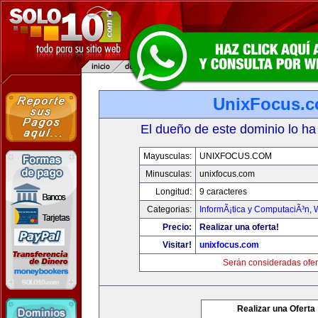
UnixFocus.
El dueño de este dominio lo ha
Mayusculas:
UNIXFOCUS.COM
Minusculas:
unixfocus.com
Longitud:
9 caracteres
Categorias:
InformÃ¡tica y ComputaciÃ³n
,
Precio:
Realizar una oferta!
Visitar!
unixfocus.com
Serán consideradas ofer
Realizar una Oferta