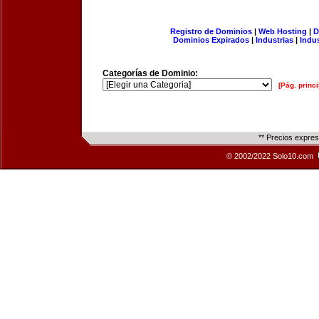
Registro de Dominios
|
Web Hosting
|
D
Dominios Expirados
|
Industrias
|
Indu
Categorías de Dominio:
[Pág. princi
** Precios expre
© 2002/2022 Solo10.com