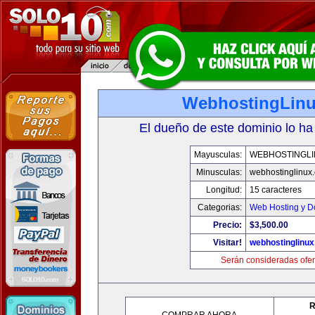
WebhostingLin
El dueño de este dominio lo ha
Mayusculas:
WEBHOSTINGLI
Minusculas:
webhostinglinux
Longitud:
15 caracteres
Categorias:
Web Hosting y D
Precio:
$3,500.00
Visitar!
webhostinglinu
Serán consideradas ofer
R