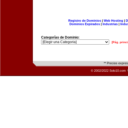
Registro de Dominios
|
Web Hosting
|
D
Dominios Expirados
|
Industrias
|
Indu
Categorías de Dominio:
[Pág. princi
** Precios expre
© 2002/2022 Solo10.com