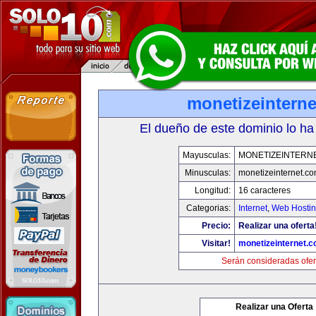
monetizeintern
El dueño de este dominio lo ha
Mayusculas:
MONETIZEINTERN
Minusculas:
monetizeinternet.c
Longitud:
16 caracteres
Categorias:
Internet
,
Web Hostin
Precio:
Realizar una oferta
Visitar!
monetizeinternet.
Serán consideradas ofer
Realizar una Oferta