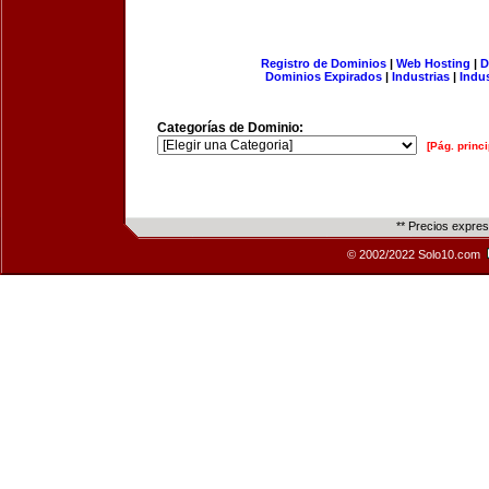
Registro de Dominios
|
Web Hosting
|
D
Dominios Expirados
|
Industrias
|
Indu
Categorías de Dominio:
[Pág. princi
** Precios expre
© 2002/2022 Solo10.com