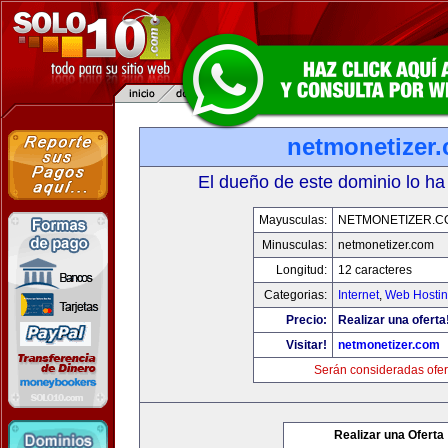
netmonetizer
El dueño de este dominio lo ha
Mayusculas:
NETMONETIZER.C
Minusculas:
netmonetizer.com
Longitud:
12 caracteres
Categorias:
Internet
,
Web Hostin
Precio:
Realizar una oferta
Visitar!
netmonetizer.com
Serán consideradas ofer
Realizar una Oferta