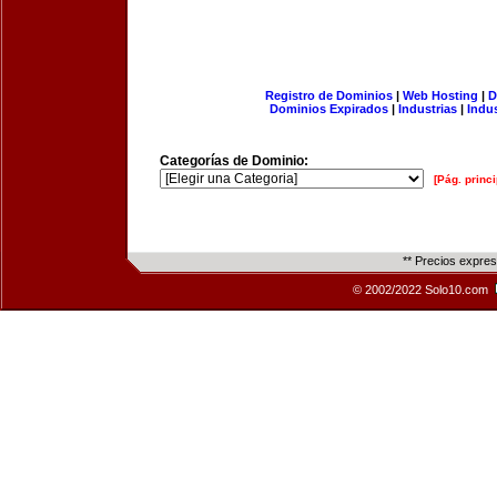
Registro de Dominios
|
Web Hosting
|
D
Dominios Expirados
|
Industrias
|
Indu
Categorías de Dominio:
[Pág. princi
** Precios expre
© 2002/2022 Solo10.com