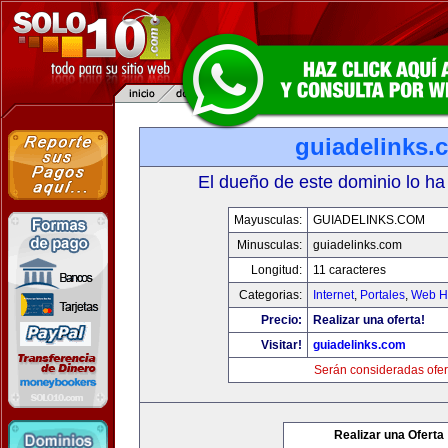
guiadelinks.
El dueño de este dominio lo ha
Mayusculas:
GUIADELINKS.COM
Minusculas:
guiadelinks.com
Longitud:
11 caracteres
Categorias:
Internet
,
Portales
,
Web Ho
Precio:
Realizar una oferta!
Visitar!
guiadelinks.com
Serán consideradas ofer
Realizar una Oferta