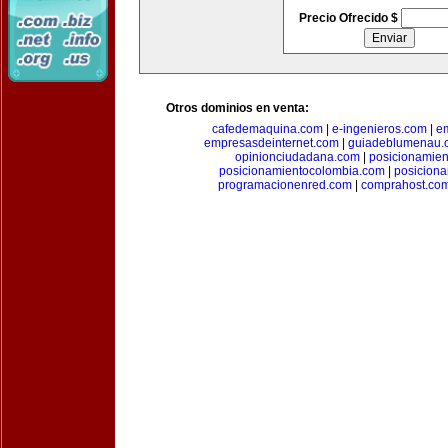
Precio Ofrecido $
Otros dominios en venta:
cafedemaquina.com
|
e-ingenieros.com
|
e
empresasdeinternet.com
|
guiadeblumenau.
opinionciudadana.com
|
posicionamien
posicionamientocolombia.com
|
posicion
programacionenred.com
|
comprahost.co