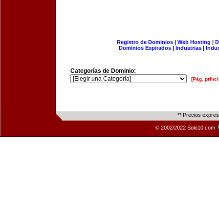
Registro de Dominios
|
Web Hosting
|
D
Dominios Expirados
|
Industrias
|
Indu
Categorías de Dominio:
[Pág. princi
** Precios expre
© 2002/2022 Solo10.com