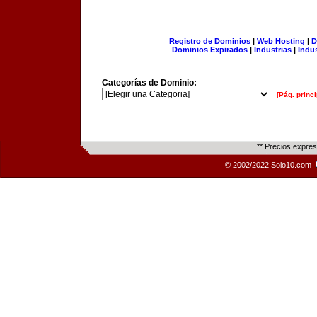
Registro de Dominios
|
Web Hosting
|
D
Dominios Expirados
|
Industrias
|
Indu
Categorías de Dominio:
[Pág. princi
** Precios expre
© 2002/2022 Solo10.com