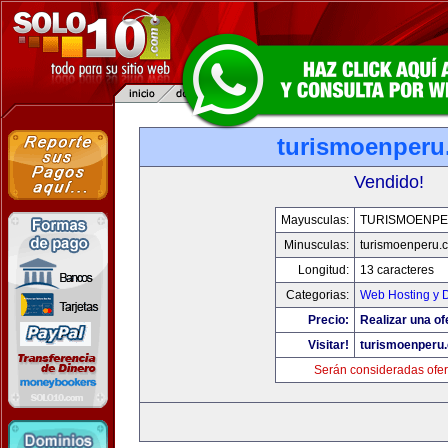
turismoenper
Vendido!
Mayusculas:
TURISMOENP
Minusculas:
turismoenperu.
Longitud:
13 caracteres
Categorias:
Web Hosting y 
Precio:
Realizar una of
Visitar!
turismoenperu
Serán consideradas ofer