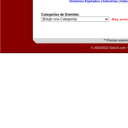
Dominios Expirados
|
Industrias
|
Indu
Categorías de Dominio:
[Pág. princi
** Precios expre
© 2002/2022 Solo10.com