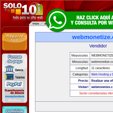
webmonetize
Vendido!
Mayusculas:
WEBMONETIZ
Minusculas:
webmonetize.c
Longitud:
11 caracteres
Categorias:
Web Hosting y 
Precio:
Realizar una of
Visitar!
webmonetize.
Serán consideradas ofer